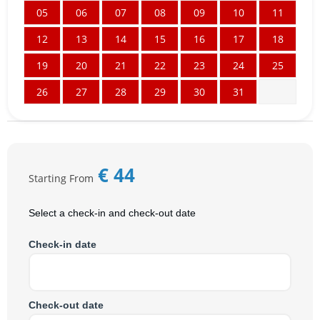
05
06
07
08
09
10
11
12
13
14
15
16
17
18
19
20
21
22
23
24
25
26
27
28
29
30
31
€
44
Starting From
Select a check-in and check-out date
Check-in date
Check-out date