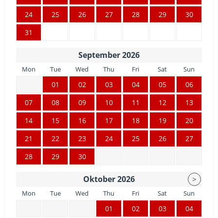
24
25
26
27
28
29
30
31
September
2026
Mon
Tue
Wed
Thu
Fri
Sat
Sun
01
02
03
04
05
06
07
08
09
10
11
12
13
14
15
16
17
18
19
20
21
22
23
24
25
26
27
28
29
30
Oktober
2026
>
Mon
Tue
Wed
Thu
Fri
Sat
Sun
01
02
03
04