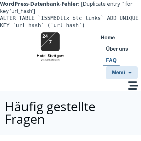
WordPress-Datenbank-Fehler:
[Duplicate entry '' for
key 'url_hash']
ALTER TABLE `I55M6Dltx_blc_links` ADD UNIQUE
KEY `url_hash` (`url_hash`)
Home
Über uns
FAQ
Menü
Häufig gestellte
Fragen