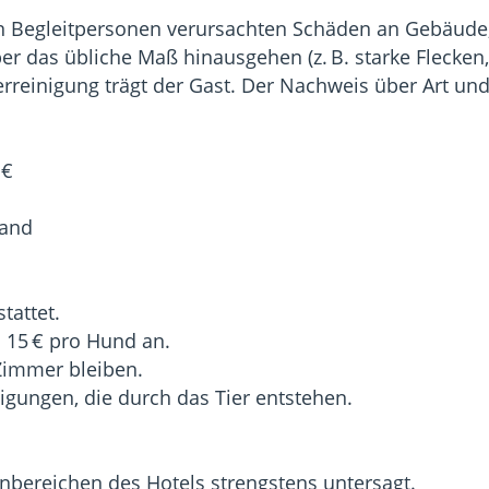
nen Begleitpersonen verursachten Schäden an Gebäude,
r das übliche Maß hinausgehen (z. B. starke Flecken, 
derreinigung trägt der Gast. Der Nachweis über Art 
 €
wand
tattet.
n 15 € pro Hund an.
 Zimmer bleiben.
igungen, die durch das Tier entstehen.
nbereichen des Hotels strengstens untersagt.